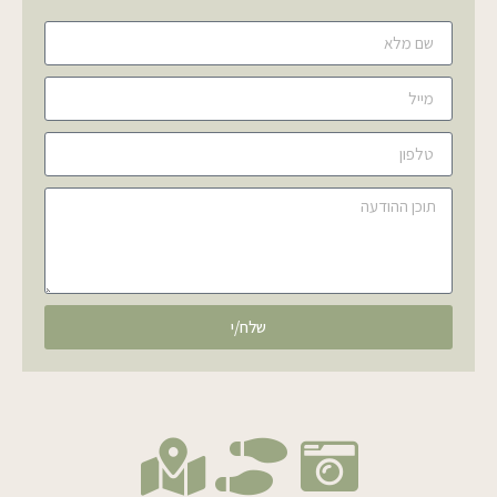
שלח/י