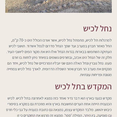
נחל לכיש
למרגלות תל לכיש, מתפתל נחל לכיש, אשר אורכו הכולל הינו כ-70 ק"מ,
החל מאזור חברון במערב ועד שפך הנחל מדרום לנמל אשדוד. תושבי לכיש
העתיקה השתמשו בבארות בגדות הנחל ואלו היוו את מקור המים ליושבי העיר.
חלק זה של הנחל הינו אכזב, ובחורפים גשומים במיוחד ניתן לחזות בו זורם
מעט. נחל גוברין ונחל האלה הינם שני יובליו המרכזיים של נחל לכיש, ויחד הם
מנקזים את מערב הר חברון ואזור השפלה הדרומית. לאורך נחל לכיש צמחייה
מגוונת ופריחות עונתיות.
המקדש בתל לכיש
מקדש כנעני בארץ הוא דבר נדיר ואחד כזה נמצא לאחרונה בתל לכיש. לכיש
הכנענית הייתה אחת הערים החשובות בארץ והיא מוזכרת גם במקרא בסיפורי
כיבוש יהושע. מלבד המקדש עצמו, נמצאה גם כתובת כנענית על גבי כלי חרס
ובו מופיעה, בין היתר, המילה 'ספר'. ממצא זה מרגש את החוקרים כי זו