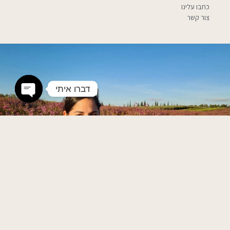
כתבו עלינו
צור קשר
דברו איתי
n chaty
קצת עלי...