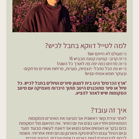
למה לטייל דווקא בחבל לכיש?
כי מעולם לא הייתם שם!
כי זה קרוב- קפיצה קטנה מכביש 6!
כי זה מדהים כמה יפה פה לאורך כל השנה!
כי יש פה הכל מהכל- תצפיות, מערות, פריחות ואתרים מרתקים-
ובעיקר חופש אמיתי ונגיש!
'ארץ הכרמים' הינו בית למגוון סיורים וטיולים בחבל לכיש. כל
טיול או סיור מתוכננים היטב מתוך היכרות מעמיקה עם מיטב
המקומות שיש לאזור להציע.
איך זה עובד?
לאחר יצירת קשר ראשונית אני מציעה את האתרים והמקומות
המתאימים ויחדיו אנו בונים את יום הסיור. את התיאום מול המקומות
בהם נבקר או האנשים אותם נפגוש אני דואגת לעשות מבעוד מועד
וביום הטיול עצמו הלוגיסטיקה והארגון גם הם תחת אחריותי. אשמח
לבנות לקבוצתכם (צוות בארגון בו אתם עובדים, קבוצת חברים