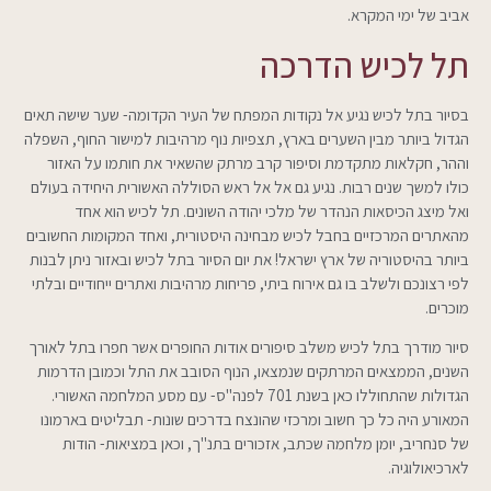
אביב של ימי המקרא.
תל לכיש הדרכה
בסיור בתל לכיש נגיע אל נקודות המפתח של העיר הקדומה- שער שישה תאים
הגדול ביותר מבין השערים בארץ, תצפיות נוף מרהיבות למישור החוף, השפלה
וההר, חקלאות מתקדמת וסיפור קרב מרתק שהשאיר את חותמו על האזור
כולו למשך שנים רבות. נגיע גם אל אל ראש הסוללה האשורית היחידה בעולם
ואל מיצג הכיסאות הנהדר של מלכי יהודה השונים. תל לכיש הוא אחד
מהאתרים המרכזיים בחבל לכיש מבחינה היסטורית, ואחד המקומות החשובים
ביותר בהיסטוריה של ארץ ישראל! את יום הסיור בתל לכיש ובאזור ניתן לבנות
לפי רצונכם ולשלב בו גם אירוח ביתי, פריחות מרהיבות ואתרים ייחודיים ובלתי
מוכרים.
סיור מודרך בתל לכיש משלב סיפורים אודות החופרים אשר חפרו בתל לאורך
השנים, הממצאים המרתקים שנמצאו, הנוף הסובב את התל וכמובן הדרמות
הגדולות שהתחוללו כאן בשנת 701 לפנה"ס- עם מסע המלחמה האשורי.
המאורע היה כל כך חשוב ומרכזי שהונצח בדרכים שונות- תבליטים בארמונו
של סנחריב, יומן מלחמה שכתב, אזכורים בתנ"ך, וכאן במציאות- הודות
לארכיאולוגיה.