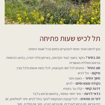
תל לכיש שעות פתיחה
נכון להיום האתר פתוח למבקרים בחינם ובכל שעות היממה.
מה בסיור?
ביקור בשער העיר הקדומה, בארמון מלכי יהודה, במיצג הכסאות
ובראש הסוללה האשורית
סוג הטיול
– מתאים לכל סוגי הקבוצות, לכל כמות אנשים ולכל צורך
מיקום
– תל לכיש
משך הסיור
– כשעה וחצי
נקודת מוצא וסיום
– לכיש
דרגת קושי
– קלה עד בינונית
כדאי לדעת
– סיור ייחודי ומיוחד, בתיאום מראש בלבד
למי זה מתאים
– לכל קבוצה המבקשת לבקר בתל לכיש: סיור לגמלאים, יום
כיף וגיבוש, יום גיבוש לעובדים, יום גיבוש בטבע, סיור יום הולדת, סיור