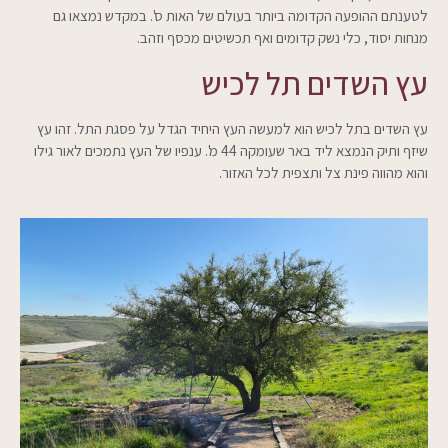
לטענתם ההופעה הקדומה ביותר בעולם של האות ס'. במקדש נמצאו גם
מנחות יסוד, כלי נשק קדומים ואף תכשיטים מכסף וזהב.
עץ השדים תל לכיש
עץ השדים בתל לכיש הוא למעשה העץ היחיד הגדל על פסגת התל. זהו עץ
שיזף ותיק הנמצא ליד באר שעומקה 44 מ'. ענפיו של העץ נתמכים לאור גילו
והוא מהווה פינת צל ותצפית לכל האזור.