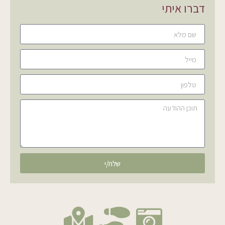
דברו איתי
שלח/י