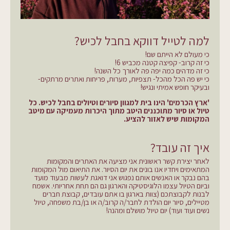
למה לטייל דווקא בחבל לכיש?
כי מעולם לא הייתם שם!
כי זה קרוב- קפיצה קטנה מכביש 6!
כי זה מדהים כמה יפה פה לאורך כל השנה!
כי יש פה הכל מהכל- תצפיות, מערות, פריחות ואתרים מרתקים-
ובעיקר חופש אמיתי ונגיש!
'ארץ הכרמים' הינו בית למגוון סיורים וטיולים בחבל לכיש. כל
טיול או סיור מתוכננים היטב מתוך היכרות מעמיקה עם מיטב
המקומות שיש לאזור להציע.
איך זה עובד?
לאחר יצירת קשר ראשונית אני מציעה את האתרים והמקומות
המתאימים ויחדיו אנו בונים את יום הסיור. את התיאום מול המקומות
בהם נבקר או האנשים אותם נפגוש אני דואגת לעשות מבעוד מועד
וביום הטיול עצמו הלוגיסטיקה והארגון גם הם תחת אחריותי. אשמח
לבנות לקבוצתכם (צוות בארגון בו אתם עובדים, קבוצת חברים
מטיילים, סיור יום הולדת לחבר/ה קרוב/ה או בן/בת משפחה, טיול
נשים ועוד ועוד) יום טיול מושלם ומהנה!